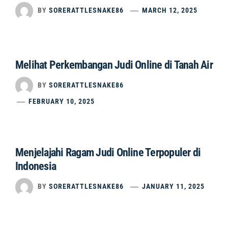
BY
SORERATTLESNAKE86
MARCH 12, 2025
Melihat Perkembangan Judi Online di Tanah Air
BY
SORERATTLESNAKE86
FEBRUARY 10, 2025
Menjelajahi Ragam Judi Online Terpopuler di
Indonesia
BY
SORERATTLESNAKE86
JANUARY 11, 2025