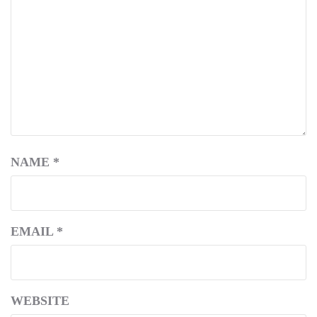
NAME
*
EMAIL
*
WEBSITE