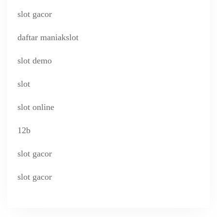
slot gacor
daftar maniakslot
slot demo
slot
slot online
12b
slot gacor
slot gacor