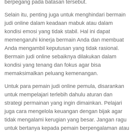
berpegang pada batasan tersebut.
Selain itu, penting juga untuk menghindari bermain
judi online dalam keadaan mabuk atau dalam
kondisi emosi yang tidak stabil. Hal ini dapat
memengaruhi kinerja bermain Anda dan membuat
Anda mengambil keputusan yang tidak rasional.
Bermain judi online sebaiknya dilakukan dalam
kondisi yang tenang dan fokus agar bisa
memaksimalkan peluang kemenangan.
Untuk para pemain judi online pemula, disarankan
untuk mempelajari terlebih dahulu aturan dan
strategi permainan yang ingin dimainkan. Pelajari
juga cara mengelola keuangan dengan bijak agar
tidak mengalami kerugian yang besar. Jangan ragu
untuk bertanya kepada pemain berpengalaman atau