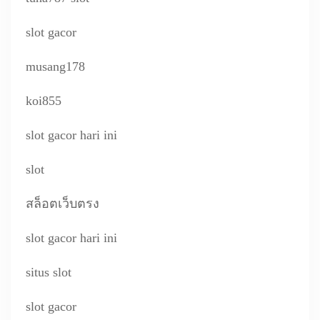
slot gacor
musang178
koi855
slot gacor hari ini
slot
สล็อตเว็บตรง
slot gacor hari ini
situs slot
slot gacor