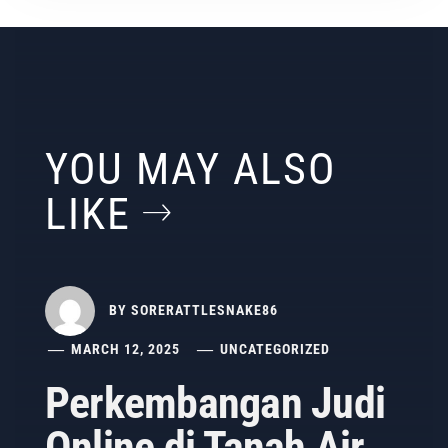
YOU MAY ALSO
LIKE
BY
SORERATTLESNAKE86
MARCH 12, 2025
UNCATEGORIZED
Perkembangan Judi
Online di Tanah Air